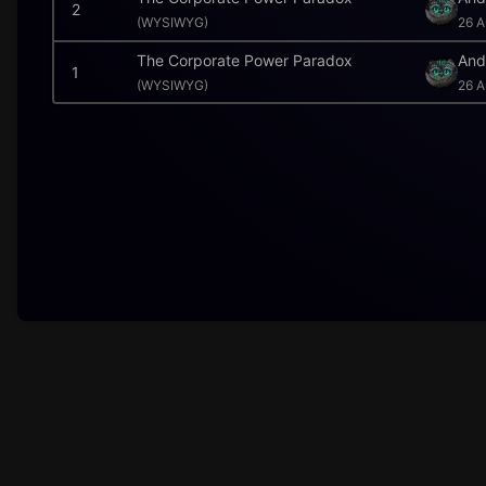
2
(
WYSIWYG)
26 A
The Corporate Power Paradox
And
1
(
WYSIWYG)
26 A